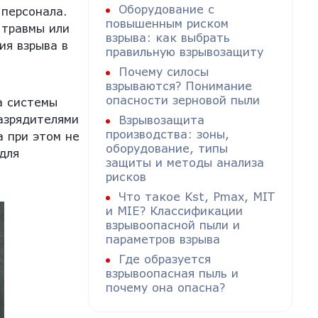
Оборудование с
 персонала.
повышенным риском
 травмы или
взрыва: как выбрать
ия взрыва в
правильную взрывозащиту
Почему силосы
взрываются? Понимание
опасности зерновой пыли
а системы
азрядителями
Взрывозащита
производства: зоны,
а при этом не
оборудование, типы
для
защиты и методы анализа
рисков
Что такое Kst, Pmax, MIT
и MIE? Классификации
взрывоопасной пыли и
параметров взрыва
Где образуется
взрывоопасная пыль и
почему она опасна?