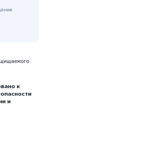
щения
ащищаемого
вано к
зопасности
ии и