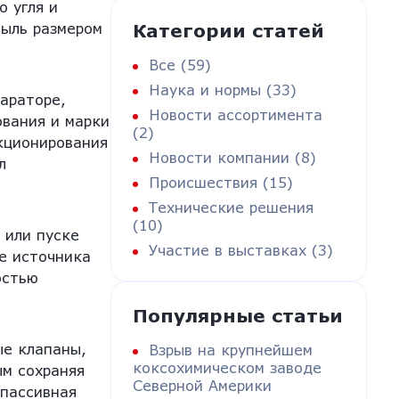
 угля и
пыль размером
Категории статей
Все (59)
Наука и нормы (33)
араторе,
Новости ассортимента
ования и марки
(2)
кционирования
Новости компании (8)
л
Происшествия (15)
Технические решения
(10)
 или пуске
Участие в выставках (3)
ие источника
остью
Популярные статьи
ые клапаны,
Взрыв на крупнейшем
коксохимическом заводе
ым сохраняя
Северной Америки
 пассивная