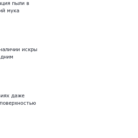
ация пыли в
ий мука
 наличии искры
едним
виях даже
 поверхностью