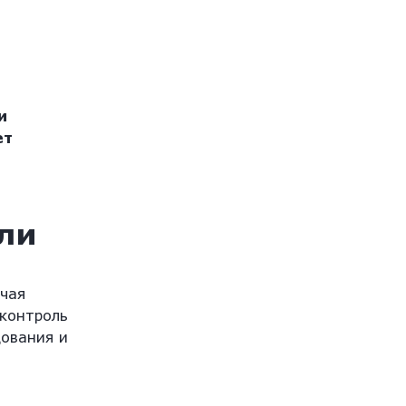
и
ет
ли
чая
 контроль
ования и