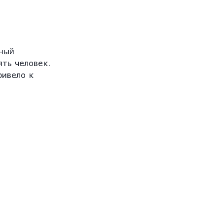
нный
ять человек.
ривело к