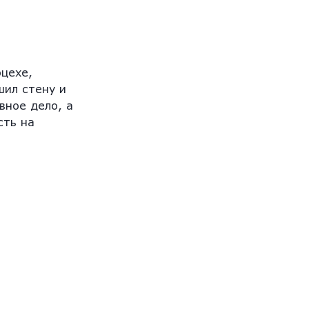
цехе,
шил стену и
вное дело, а
сть на