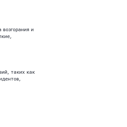
а возгорания и
лкие,
вий, таких как
идентов,