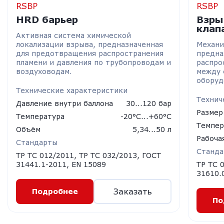
RSBP
RSBP
HRD барьер
Взры
клап
Активная система химической
локализации взрыва, предназначенная
Механи
для предотвращения распространения
предна
пламени и давления по трубопроводам и
распро
воздуховодам.
между 
оборуд
Технические характеристики
Технич
Давление внутри баллона
30...120 бар
Размер
Температура
-20°C...+60°С
Темпер
Объём
5,34...50 л
Рабоча
Стандарты
Станд
ТР ТС 012/2011, ТР ТС 032/2013, ГОСТ
31441.1-2011, EN 15089
ТР ТС 
31610.
Заказать
Подробнее
По