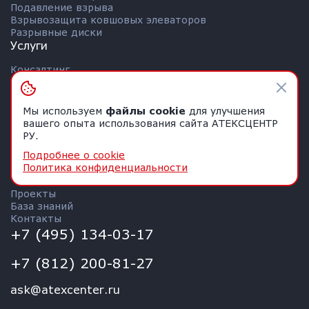
Подавление взрыва
Взрывозащита ковшовых элеваторов
Разрывные диски
Услуги
Консалтинг
Испытания пыли на взрывоопасность
Аудит взрывоопасности
Оценка рисков взрыва
Мы используем
файлы cookie
для улучшения
Защита предприятий от взрывов
вашего опыта использования сайта АТЕКСЦЕНТР
Взрывозащита «под ключ»
РУ.
Замена систем взрывозащиты
Подробнее о cookie
Сервисное обслуживание
Политика конфиденциальности
О компании
Проекты
База знаний
Контакты
+7 (495) 134-03-17
+7 (812) 200-81-27
ask@atexcenter.ru