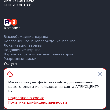
ИНН 7813615042
КПП 781001001
Каталог
Высвобождение взрыва
Беспламенное высвобождение взрыва
Локализация взрыва
Подавление взрыва
Взрывозащита ковшовых элеваторов
Разрывные диски
Услуги
Консалтинг
Испытания пыли на взрывоопасность
Аудит взрывоопасности
Мы используем
файлы cookie
для улучшения
Оценка рисков взрыва
вашего опыта использования сайта АТЕКСЦЕНТР
Защита предприятий от взрывов
РУ.
Взрывозащита «под ключ»
Подробнее о cookie
Замена систем взрывозащиты
Политика конфиденциальности
Сервисное обслуживание
О компании