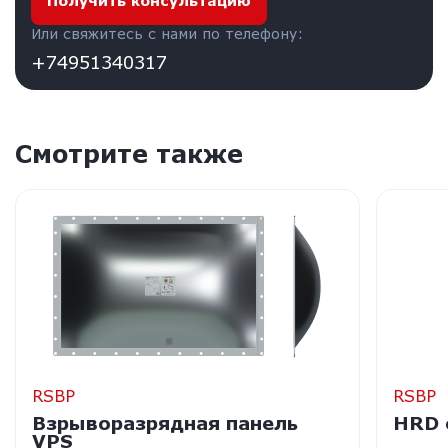
Получить консультацию
Или свяжитесь с нами по телефону:
+74951340317
Смотрите также
RSBP
RSBP
Взрыворазрядная панель
HRD 
VPS