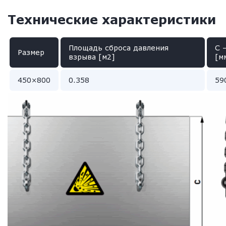
Технические характеристики
Площадь сброса давления
C 
Размер
взрыва [м2]
[м
450×800
0.358
59