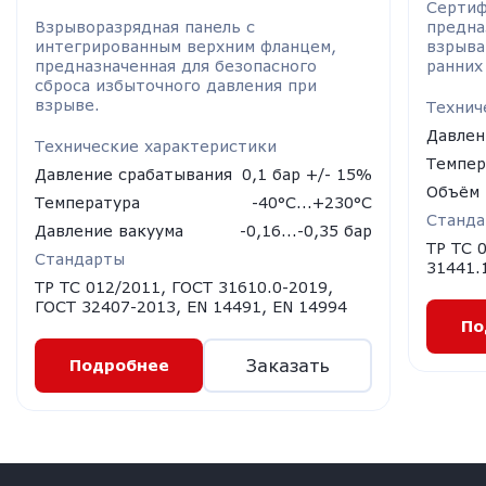
Cертиф
Взрыворазрядная панель с
предна
интегрированным верхним фланцем,
взрыва
предназначенная для безопасного
ранних
сброса избыточного давления при
взрыве.
Технич
Давлен
Технические характеристики
Темпер
Давление срабатывания
0,1 бар +/- 15%
Объём
Температура
-40°С...+230°С
Станд
Давление вакуума
-0,16...-0,35 бар
ТР ТС 
Стандарты
31441.
ТР ТС 012/2011, ГОСТ 31610.0-2019,
ГОСТ 32407-2013, EN 14491, EN 14994
По
Заказать
Подробнее