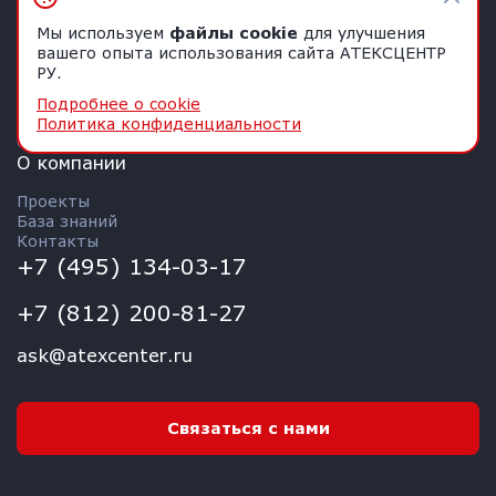
Консалтинг
Испытания пыли на взрывоопасность
Мы используем
файлы cookie
для улучшения
Аудит взрывоопасности
вашего опыта использования сайта АТЕКСЦЕНТР
Оценка рисков взрыва
РУ.
Защита предприятий от взрывов
Взрывозащита «под ключ»
Подробнее о cookie
Замена систем взрывозащиты
Политика конфиденциальности
Сервисное обслуживание
О компании
Проекты
База знаний
Контакты
+7 (495) 134-03-17
+7 (812) 200-81-27
ask@atexcenter.ru
Связаться с нами